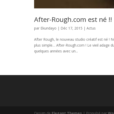
After-Rough.com est né !! 
par
Ekundayo
|
Déc 17, 2015
|
Actus
After Rough, le nouveau studio créatif est né ! 
plus simple… After-Rough.com ! Le vieil adage d
quelques années avec un...
Design de
Elegant Themes
| Propulsé par
Wo